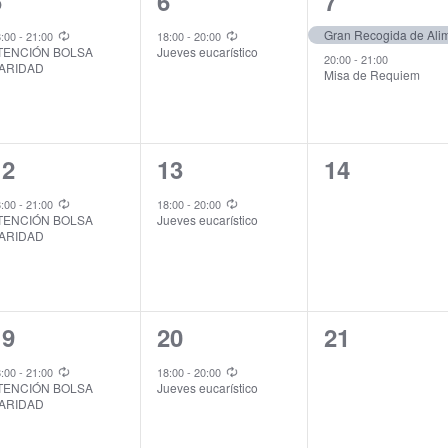
1
1
2
5
6
7
vento,
evento,
eventos,
Gran Recogida de Ali
8:00
-
21:00
18:00
-
20:00
TENCIÓN BOLSA
Jueves eucarístico
20:00
-
21:00
ARIDAD
Misa de Requiem
1
1
0
12
13
14
vento,
evento,
eventos,
8:00
-
21:00
18:00
-
20:00
TENCIÓN BOLSA
Jueves eucarístico
ARIDAD
1
1
0
19
20
21
vento,
evento,
eventos,
8:00
-
21:00
18:00
-
20:00
TENCIÓN BOLSA
Jueves eucarístico
ARIDAD