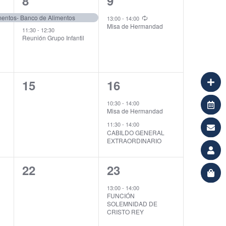
2
1
8
9
eventos,
evento,
mentos- Banco de Alimentos
13:00
-
14:00
Misa de Hermandad
11:30
-
12:30
Reunión Grupo Infantil
0
2
15
16
eventos,
eventos,
10:30
-
14:00
Misa de Hermandad
11:30
-
14:00
CABILDO GENERAL
EXTRAORDINARIO
0
1
22
23
eventos,
evento,
13:00
-
14:00
FUNCIÓN
SOLEMNIDAD DE
CRISTO REY