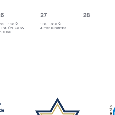
1
1
0
26
27
28
vento,
evento,
eventos,
8:00
-
21:00
18:00
-
20:00
TENCIÓN BOLSA
Jueves eucarístico
ARIDAD
a
de