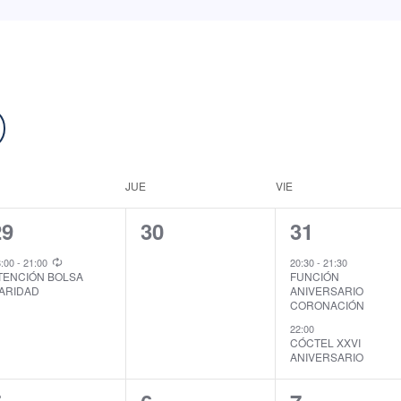
JUE
VIE
1
0
2
29
30
31
vento,
eventos,
eventos,
8:00
-
21:00
20:30
-
21:30
TENCIÓN BOLSA
FUNCIÓN
ARIDAD
ANIVERSARIO
CORONACIÓN
22:00
CÓCTEL XXVI
ANIVERSARIO