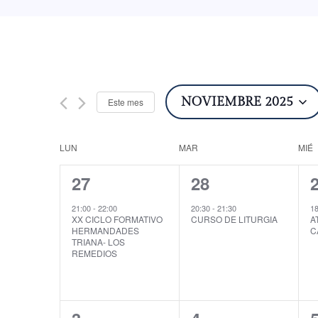
NOVIEMBRE 2025
Este mes
Seleccionar
Calendario
fecha.
LUN
MAR
MIÉ
1
1
27
28
de
evento,
evento,
e
21:00
-
22:00
20:30
-
21:30
1
XX CICLO FORMATIVO
CURSO DE LITURGIA
A
HERMANDADES
C
TRIANA- LOS
Eventos
REMEDIOS