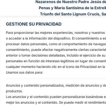
Nazarenos de Nuestro Padre Jesús de
Penas y María Santísima de la Estrell
Triunfo del Santo Lignum Crucis, S
Francisco de Paula y Santas Justa 
GESTIONE SU PRIVACIDAD
Rufina
.
Para proporcionar las mejores experiencias, nosotros y nuestro
Capilla: C. San Jacinto, 41
o acceder a la información del dispositivo. El consentimiento a e
Casa Hermandad: C/ Jesús de las Pena
procesar datos personales, como el comportamiento de navegación 
41010 Sevilla
consentimiento, puede afectar negativamente ciertas característ
anterior o tomar decisiones detalladas, incluido el ejercicio de
personales en función de intereses legítimos en lugar de consen
cualquier momento haciendo clic en el icono de Privacidad en la p
Usamos sus datos para:
Anuncios y contenido personalizados, medición de anuncios y del
productos.
Los anuncios y el contenido pueden personalizarse basándose en
mejor los anuncios y el contenido. Se puede medir el rendimient
AVI