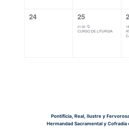
0
1
24
25
eventos,
evento,
e
21:30
1
CURSO DE LITURGIA
A
C
Pontificia, Real, Ilustre y Fervoros
Hermandad Sacramental y Cofradía 