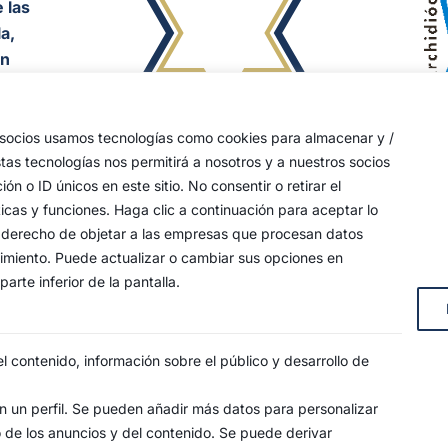
 las
a,
an
y
s socios usamos tecnologías como cookies para almacenar y /
stas tecnologías nos permitirá a nosotros y a nuestros socios
s, 4
o ID únicos en este sitio. No consentir o retirar el
icas y funciones. Haga clic a continuación para aceptar lo
 su derecho de objetar a las empresas que procesan datos
timiento. Puede actualizar o cambiar sus opciones en
arte inferior de la pantalla.
 contenido, información sobre el público y desarrollo de
 un perfil. Se pueden añadir más datos para personalizar
o de los anuncios y del contenido. Se puede derivar
SO LEGAL
POLÍTICA DE PRIVACIDAD
POLÍTICA DE COO