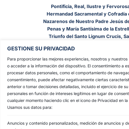
Pontificia, Real, Ilustre y Fervoros
Hermandad Sacramental y Cofradía 
Nazarenos de Nuestro Padre Jesús de
Penas y María Santísima de la Estrell
Triunfo del Santo Lignum Crucis, S
Francisco de Paula y Santas Justa 
GESTIONE SU PRIVACIDAD
Rufina
.
Para proporcionar las mejores experiencias, nosotros y nuestro
Capilla: C. San Jacinto, 41
o acceder a la información del dispositivo. El consentimiento a e
Casa Hermandad: C/ Jesús de las Pena
procesar datos personales, como el comportamiento de navegación 
41010 Sevilla
consentimiento, puede afectar negativamente ciertas característ
anterior o tomar decisiones detalladas, incluido el ejercicio de
personales en función de intereses legítimos en lugar de consen
cualquier momento haciendo clic en el icono de Privacidad en la p
Usamos sus datos para:
Anuncios y contenido personalizados, medición de anuncios y del