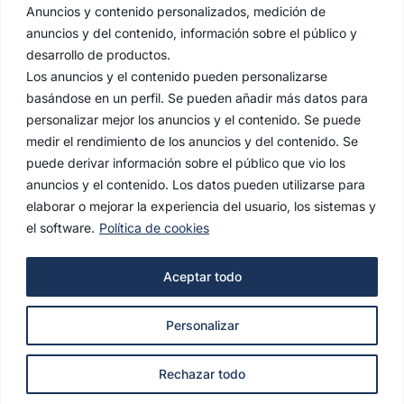
Anuncios y contenido personalizados, medición de
anuncios y del contenido, información sobre el público y
desarrollo de productos.
Los anuncios y el contenido pueden personalizarse
basándose en un perfil. Se pueden añadir más datos para
personalizar mejor los anuncios y el contenido. Se puede
medir el rendimiento de los anuncios y del contenido. Se
puede derivar información sobre el público que vio los
anuncios y el contenido. Los datos pueden utilizarse para
elaborar o mejorar la experiencia del usuario, los sistemas y
el software.
Política de cookies
AVISO LEGAL
Aceptar todo
POLÍTICA DE PRIVACIDAD
Personalizar
POLÍTICA DE COOKIES
© 2022 Hermandad de la Estrella. Todos los derechos
Rechazar todo
reservados.
agencianodo.com