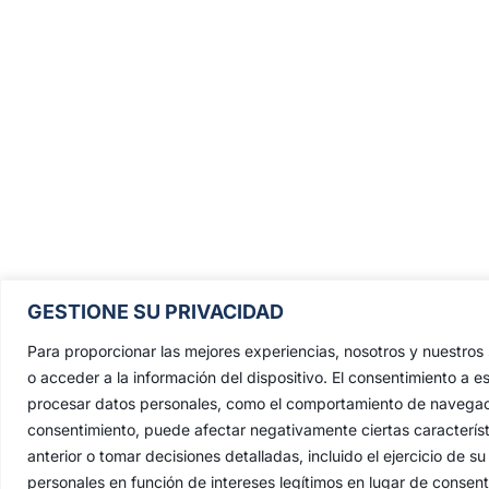
Pontificia, Real, Ilustre y Fervoros
GESTIONE SU PRIVACIDAD
Hermandad Sacramental y Cofradía 
Nazarenos de Nuestro Padre Jesús de
Para proporcionar las mejores experiencias, nosotros y nuestro
Penas y María Santísima de la Estrell
o acceder a la información del dispositivo. El consentimiento a e
procesar datos personales, como el comportamiento de navegación 
Triunfo del Santo Lignum Crucis, S
consentimiento, puede afectar negativamente ciertas característ
Francisco de Paula y Santas Justa 
anterior o tomar decisiones detalladas, incluido el ejercicio de
Rufina
.
personales en función de intereses legítimos en lugar de consen