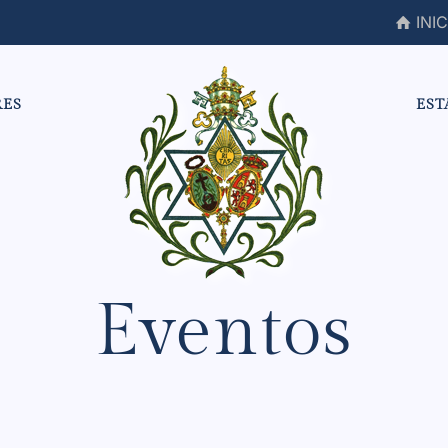
INIC
RES
EST
Eventos