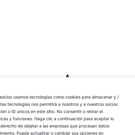
a
de
 las
s socios usamos tecnologías como cookies para almacenar y /
a,
stas tecnologías nos permitirá a nosotros y a nuestros socios
o ID únicos en este sitio. No consentir o retirar el
an
icas y funciones. Haga clic a continuación para aceptar lo
y
 su derecho de objetar a las empresas que procesan datos
timiento. Puede actualizar o cambiar sus opciones en