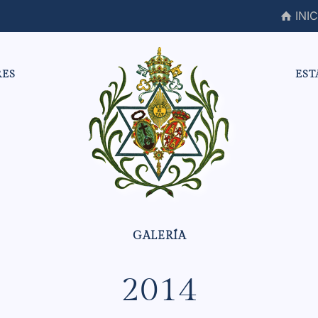
INIC
RES
EST
2014