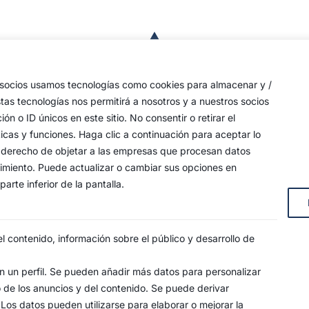
a
de
 las
s socios usamos tecnologías como cookies para almacenar y /
a,
stas tecnologías nos permitirá a nosotros y a nuestros socios
o ID únicos en este sitio. No consentir o retirar el
an
icas y funciones. Haga clic a continuación para aceptar lo
y
 su derecho de objetar a las empresas que procesan datos
timiento. Puede actualizar o cambiar sus opciones en
arte inferior de la pantalla.
s, 4
 contenido, información sobre el público y desarrollo de
 un perfil. Se pueden añadir más datos para personalizar
o de los anuncios y del contenido. Se puede derivar
SO LEGAL
POLÍTICA DE PRIVACIDAD
POLÍTICA DE COO
 Los datos pueden utilizarse para elaborar o mejorar la