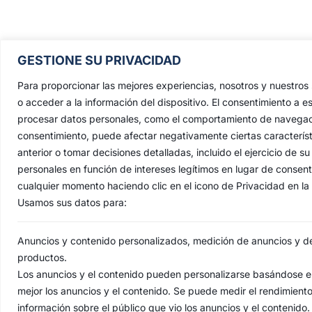
Pontificia, Real, Ilustre y Fervoros
GESTIONE SU PRIVACIDAD
Hermandad Sacramental y Cofradía 
Nazarenos de Nuestro Padre Jesús de
Para proporcionar las mejores experiencias, nosotros y nuestro
Penas y María Santísima de la Estrell
o acceder a la información del dispositivo. El consentimiento a e
procesar datos personales, como el comportamiento de navegación 
Triunfo del Santo Lignum Crucis, S
consentimiento, puede afectar negativamente ciertas característ
Francisco de Paula y Santas Justa 
anterior o tomar decisiones detalladas, incluido el ejercicio de
Rufina
.
personales en función de intereses legítimos en lugar de consen
Capilla: C. San Jacinto, 41
cualquier momento haciendo clic en el icono de Privacidad en la p
Usamos sus datos para:
Casa Hermandad: C/ Jesús de las Pena
41010 Sevilla
Anuncios y contenido personalizados, medición de anuncios y del
productos.
Los anuncios y el contenido pueden personalizarse basándose en
mejor los anuncios y el contenido. Se puede medir el rendimient
AVI
información sobre el público que vio los anuncios y el contenido.