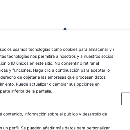
a
de
 las
s socios usamos tecnologías como cookies para almacenar y /
a,
stas tecnologías nos permitirá a nosotros y a nuestros socios
o ID únicos en este sitio. No consentir o retirar el
an
icas y funciones. Haga clic a continuación para aceptar lo
y
 su derecho de objetar a las empresas que procesan datos
timiento. Puede actualizar o cambiar sus opciones en
arte inferior de la pantalla.
s, 4
 contenido, información sobre el público y desarrollo de
 un perfil. Se pueden añadir más datos para personalizar