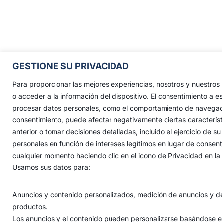
Pontificia, Real, Ilustre y Fervoros
GESTIONE SU PRIVACIDAD
Hermandad Sacramental y Cofradía 
Nazarenos de Nuestro Padre Jesús de
Para proporcionar las mejores experiencias, nosotros y nuestro
Penas y María Santísima de la Estrell
o acceder a la información del dispositivo. El consentimiento a e
procesar datos personales, como el comportamiento de navegación 
Triunfo del Santo Lignum Crucis, S
consentimiento, puede afectar negativamente ciertas característ
Francisco de Paula y Santas Justa 
anterior o tomar decisiones detalladas, incluido el ejercicio de
Rufina
.
personales en función de intereses legítimos en lugar de consen
Capilla: C. San Jacinto, 41
cualquier momento haciendo clic en el icono de Privacidad en la p
Usamos sus datos para:
Casa Hermandad: C/ Jesús de las Pena
41010 Sevilla
Anuncios y contenido personalizados, medición de anuncios y del
productos.
Los anuncios y el contenido pueden personalizarse basándose en