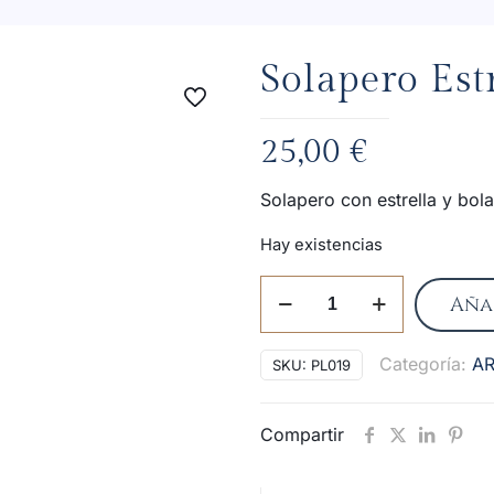
Solapero Estr
25,00
€
Solapero con estrella y bol
Hay existencias
Solapero
Aña
Estrella
plata
Categoría:
AR
SKU:
PL019
ley
cantidad
Compartir