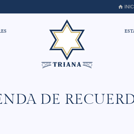
INIC
RES
EST
ENDA