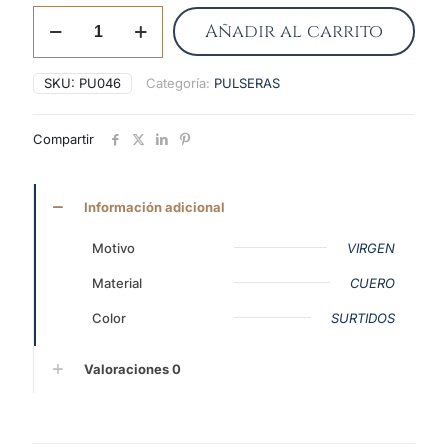
Pulsera
Añadir al carrito
caucho
con
aplique
SKU:
PU046
Categoría:
PULSERAS
y
cierre
metálicos
Compartir
cantidad
Información adicional
Motivo
VIRGEN
Material
CUERO
Color
SURTIDOS
Valoraciones
0