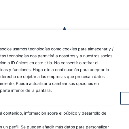
a
de
 las
s socios usamos tecnologías como cookies para almacenar y /
a,
stas tecnologías nos permitirá a nosotros y a nuestros socios
o ID únicos en este sitio. No consentir o retirar el
an
icas y funciones. Haga clic a continuación para aceptar lo
y
 su derecho de objetar a las empresas que procesan datos
timiento. Puede actualizar o cambiar sus opciones en
arte inferior de la pantalla.
s, 4
 contenido, información sobre el público y desarrollo de
 un perfil. Se pueden añadir más datos para personalizar