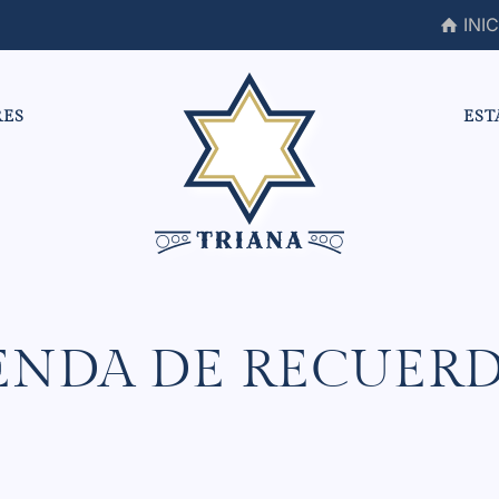
INIC
RES
EST
ENDA