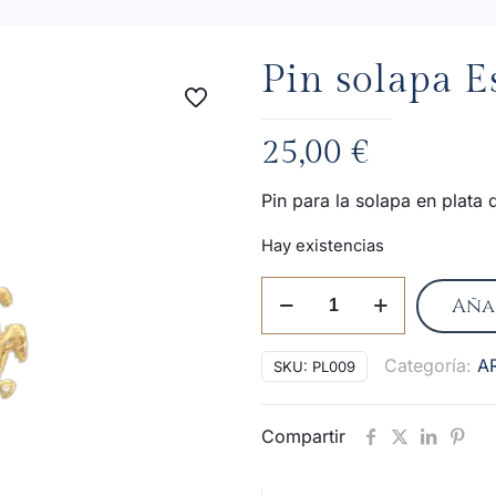
Pin solapa E
25,00
€
Pin para la solapa en plata
Hay existencias
Pin
Aña
solapa
Escudo
Categoría:
A
SKU:
PL009
plata
cantidad
Compartir