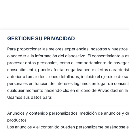
Pontificia, Real, Ilustre y Fervoros
GESTIONE SU PRIVACIDAD
Hermandad Sacramental y Cofradía 
Nazarenos de Nuestro Padre Jesús de
Para proporcionar las mejores experiencias, nosotros y nuestro
Penas y María Santísima de la Estrell
o acceder a la información del dispositivo. El consentimiento a e
procesar datos personales, como el comportamiento de navegación 
Triunfo del Santo Lignum Crucis, S
consentimiento, puede afectar negativamente ciertas característ
Francisco de Paula y Santas Justa 
anterior o tomar decisiones detalladas, incluido el ejercicio de
Rufina
.
personales en función de intereses legítimos en lugar de consen
Capilla: C. San Jacinto, 41
cualquier momento haciendo clic en el icono de Privacidad en la p
Usamos sus datos para:
Casa Hermandad: C/ Jesús de las Pena
41010 Sevilla
Anuncios y contenido personalizados, medición de anuncios y del
productos.
Los anuncios y el contenido pueden personalizarse basándose en