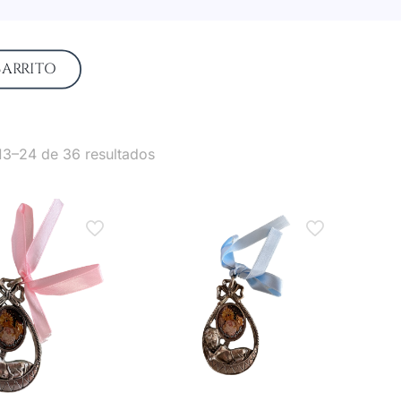
CARRITO
13–24 de 36 resultados