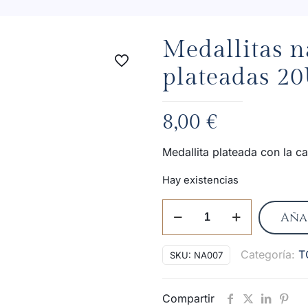
Medallitas 
plateadas 2
8,00
€
Medallita plateada con la ca
Hay existencias
Medallitas
Aña
nazareno
Virgen
Categoría:
T
SKU:
NA007
plateadas
20U
cantidad
Compartir