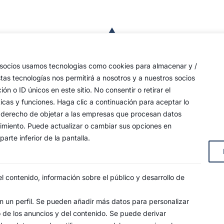
a
de
 las
s socios usamos tecnologías como cookies para almacenar y /
a,
stas tecnologías nos permitirá a nosotros y a nuestros socios
o ID únicos en este sitio. No consentir o retirar el
an
icas y funciones. Haga clic a continuación para aceptar lo
y
 su derecho de objetar a las empresas que procesan datos
timiento. Puede actualizar o cambiar sus opciones en
arte inferior de la pantalla.
s, 4
 contenido, información sobre el público y desarrollo de
 un perfil. Se pueden añadir más datos para personalizar
o de los anuncios y del contenido. Se puede derivar
SO LEGAL
POLÍTICA DE PRIVACIDAD
POLÍTICA DE COO