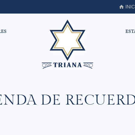
INIC
RES
EST
ENDA