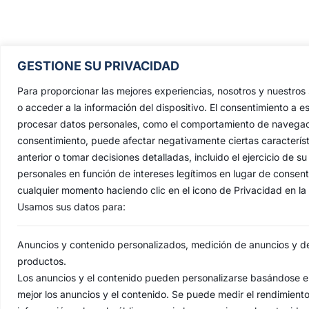
Pontificia, Real, Ilustre y Fervoros
GESTIONE SU PRIVACIDAD
Hermandad Sacramental y Cofradía 
Nazarenos de Nuestro Padre Jesús de
Para proporcionar las mejores experiencias, nosotros y nuestro
Penas y María Santísima de la Estrell
o acceder a la información del dispositivo. El consentimiento a e
procesar datos personales, como el comportamiento de navegación 
Triunfo del Santo Lignum Crucis, S
consentimiento, puede afectar negativamente ciertas característ
Francisco de Paula y Santas Justa 
anterior o tomar decisiones detalladas, incluido el ejercicio de
Rufina
.
personales en función de intereses legítimos en lugar de consen
Capilla: C. San Jacinto, 41
cualquier momento haciendo clic en el icono de Privacidad en la p
Usamos sus datos para:
Casa Hermandad: C/ Jesús de las Pena
41010 Sevilla
Anuncios y contenido personalizados, medición de anuncios y del
productos.
Los anuncios y el contenido pueden personalizarse basándose en
mejor los anuncios y el contenido. Se puede medir el rendimient
AVI