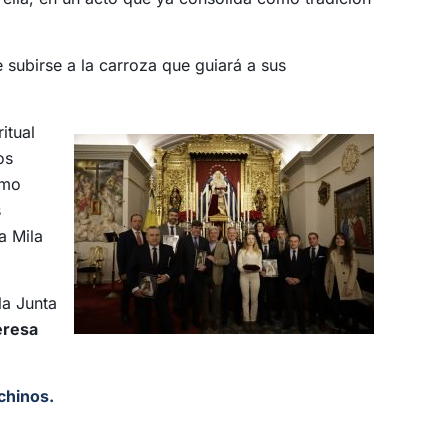
e subirse a la carroza que guiará a sus
itual
os
omo
s
a Mila
a Junta
eresa
uchinos.