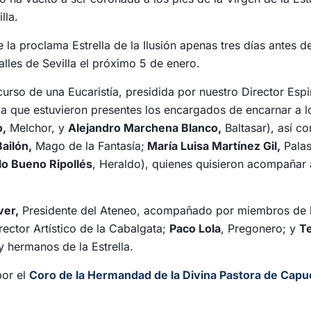
lla.
e la proclama Estrella de la Ilusión apenas tres días antes d
lles de Sevilla el próximo 5 de enero.
curso de una Eucaristía, presidida por nuestro Director Espir
 la que estuvieron presentes los encargados de encarnar a l
o,
Melchor, y
Alejandro Marchena Blanco,
Baltasar), así c
ailón,
Mago de la Fantasía;
María Luisa Martínez Gil,
Pala
lo Bueno Ripollés
, Heraldo), quienes quisieron acompañar 
ver,
Presidente del Ateneo, acompañado por miembros de l
rector Artístico de la Cabalgata;
Paco Lola
, Pregonero; y
T
y hermanos de la Estrella.
por el
Coro de la Hermandad de la Divina Pastora de Cap