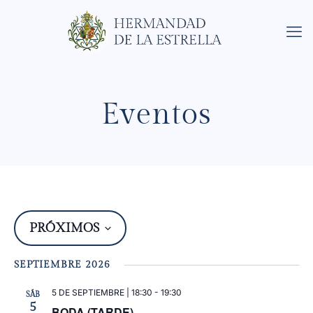
Eventos
PRÓXIMOS
Na
Nav
de
Seleccionar
de
fecha.
SEPTIEMBRE 2026
vist
de
vi
5 DE SEPTIEMBRE | 18:30
-
19:30
SÁB
Eve
5
BODA (TARDE)