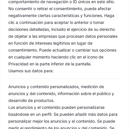
comportamiento de navegación o ID únicos en este sitio.
No consentir o retirar el consentimiento, puede afectar
negativamente ciertas características y funciones. Haga
clic a continuación para aceptar lo anterior o tomar
Pontificia, Real, Ilustre y Fervorosa Hermandad
decisiones detalladas, incluido el ejercicio de su derecho
Sacramental y Cofradía de Nazarenos de Nuestro Padre
de objetar a las empresas que procesan datos personales
Jesús de las Penas y María Santísima de la Estrella,
en función de intereses legítimos en lugar de
Triunfo del Santo Lignum Crucis, San Francisco de
consentimiento. Puede actualizar o cambiar sus opciones
Paula y Santas Justa y Rufina
.
en cualquier momento haciendo clic en el icono de
Capilla: C. San Jacinto, 41
Privacidad en la parte inferior de la pantalla.
Casa Hermandad: C/ Jesús de las Penas, 4
Usamos sus datos para:
41010 Sevilla
Anuncios y contenido personalizados, medición de
anuncios y del contenido, información sobre el público y
desarrollo de productos.
Los anuncios y el contenido pueden personalizarse
basándose en un perfil. Se pueden añadir más datos para
personalizar mejor los anuncios y el contenido. Se puede
medir el rendimiento de los anuncios y del contenido. Se