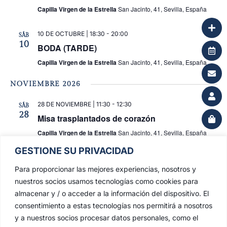
Capilla Virgen de la Estrella
San Jacinto, 41, Sevilla, España
10 DE OCTUBRE | 18:30
-
20:00
SÁB
10
BODA (TARDE)
Capilla Virgen de la Estrella
San Jacinto, 41, Sevilla, España
NOVIEMBRE 2026
28 DE NOVIEMBRE | 11:30
-
12:30
SÁB
28
Misa trasplantados de corazón
Capilla Virgen de la Estrella
San Jacinto, 41, Sevilla, España
GESTIONE SU PRIVACIDAD
Para proporcionar las mejores experiencias, nosotros y
Eventos
Hoy
siguiente(s)
Eventos
anterior(es)
nuestros socios usamos tecnologías como cookies para
almacenar y / o acceder a la información del dispositivo. El
consentimiento a estas tecnologías nos permitirá a nosotros
Suscribirse al calendario
y a nuestros socios procesar datos personales, como el