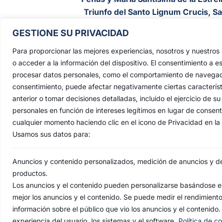
Triunfo del Santo Lignum Crucis, S
Francisco de Paula y Santas Justa 
GESTIONE SU PRIVACIDAD
Rufina
.
Para proporcionar las mejores experiencias, nosotros y nuestro
Capilla: C. San Jacinto, 41
o acceder a la información del dispositivo. El consentimiento a e
Casa Hermandad: C/ Jesús de las Pena
procesar datos personales, como el comportamiento de navegación 
41010 Sevilla
consentimiento, puede afectar negativamente ciertas característ
anterior o tomar decisiones detalladas, incluido el ejercicio de
personales en función de intereses legítimos en lugar de consen
cualquier momento haciendo clic en el icono de Privacidad en la p
Usamos sus datos para:
Anuncios y contenido personalizados, medición de anuncios y del
productos.
Los anuncios y el contenido pueden personalizarse basándose en
mejor los anuncios y el contenido. Se puede medir el rendimient
AVI
información sobre el público que vio los anuncios y el contenido.
experiencia del usuario, los sistemas y el software.
Política de c
© 2022 Herma