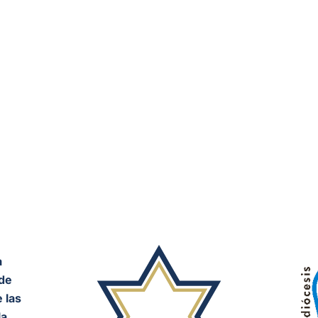
a
de
 las
a,