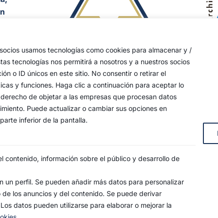
an
y
s socios usamos tecnologías como cookies para almacenar y /
stas tecnologías nos permitirá a nosotros y a nuestros socios
s, 4
o ID únicos en este sitio. No consentir o retirar el
icas y funciones. Haga clic a continuación para aceptar lo
 su derecho de objetar a las empresas que procesan datos
timiento. Puede actualizar o cambiar sus opciones en
arte inferior de la pantalla.
 contenido, información sobre el público y desarrollo de
 un perfil. Se pueden añadir más datos para personalizar
o de los anuncios y del contenido. Se puede derivar
SO LEGAL
POLÍTICA DE PRIVACIDAD
POLÍTICA DE COO
 Los datos pueden utilizarse para elaborar o mejorar la
ookies
ndad de la Estrella. Todos los derechos reservados.
age