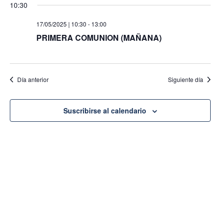
de
10:30
fecha.
vist
de
vi
17/05/2025 | 10:30
-
13:00
Eve
PRIMERA COMUNION (MAÑANA)
Día anterior
Siguiente día
Suscribirse al calendario