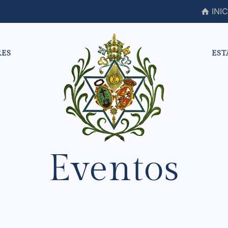
INIC
RES
EST
Eventos