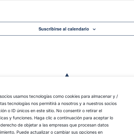
Suscribirse al calendario
a
de
 las
s socios usamos tecnologías como cookies para almacenar y /
a,
stas tecnologías nos permitirá a nosotros y a nuestros socios
o ID únicos en este sitio. No consentir o retirar el
an
icas y funciones. Haga clic a continuación para aceptar lo
y
 su derecho de objetar a las empresas que procesan datos
timiento. Puede actualizar o cambiar sus opciones en