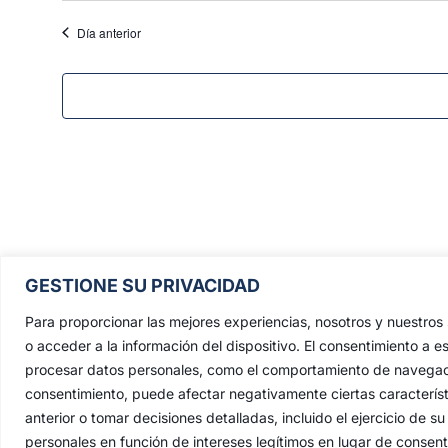
Día anterior
Pontificia, Real, Ilustre y Fervoros
GESTIONE SU PRIVACIDAD
Hermandad Sacramental y Cofradía 
Nazarenos de Nuestro Padre Jesús de
Para proporcionar las mejores experiencias, nosotros y nuestro
Penas y María Santísima de la Estrell
o acceder a la información del dispositivo. El consentimiento a e
procesar datos personales, como el comportamiento de navegación 
Triunfo del Santo Lignum Crucis, S
consentimiento, puede afectar negativamente ciertas característ
Francisco de Paula y Santas Justa 
anterior o tomar decisiones detalladas, incluido el ejercicio de
Rufina
.
personales en función de intereses legítimos en lugar de consen