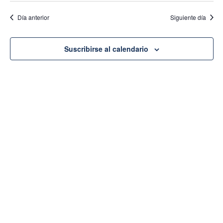
de
fecha.
vist
Día anterior
Siguiente día
de
vi
Eve
Suscribirse al calendario