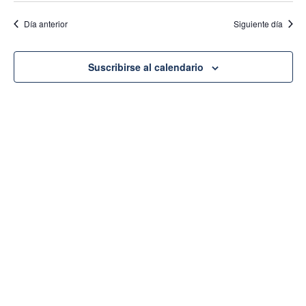
de
fecha.
vist
Día anterior
Siguiente día
de
vi
Eve
Suscribirse al calendario