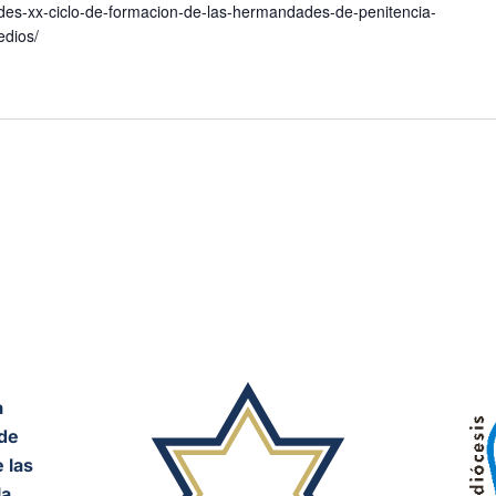
rades-xx-ciclo-de-formacion-de-las-hermandades-de-penitencia-
edios/
a
de
 las
a,