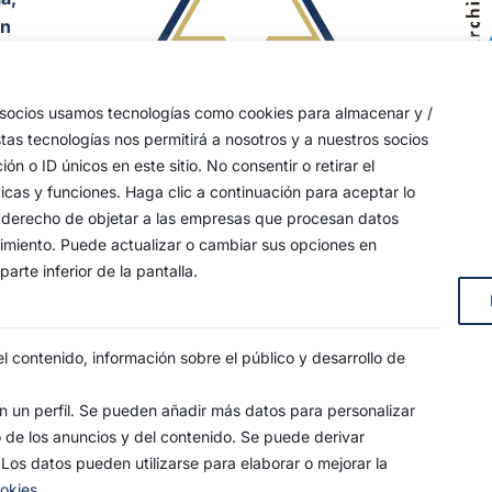
an
y
s socios usamos tecnologías como cookies para almacenar y /
stas tecnologías nos permitirá a nosotros y a nuestros socios
s, 4
o ID únicos en este sitio. No consentir o retirar el
icas y funciones. Haga clic a continuación para aceptar lo
 su derecho de objetar a las empresas que procesan datos
timiento. Puede actualizar o cambiar sus opciones en
arte inferior de la pantalla.
 contenido, información sobre el público y desarrollo de
 un perfil. Se pueden añadir más datos para personalizar
o de los anuncios y del contenido. Se puede derivar
SO LEGAL
POLÍTICA DE PRIVACIDAD
POLÍTICA DE COO
 Los datos pueden utilizarse para elaborar o mejorar la
ookies
ndad de la Estrella. Todos los derechos reservados.
age