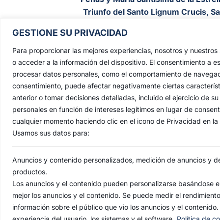
Triunfo del Santo Lignum Crucis, S
Francisco de Paula y Santas Justa 
GESTIONE SU PRIVACIDAD
Rufina
.
Para proporcionar las mejores experiencias, nosotros y nuestro
Capilla: C. San Jacinto, 41
o acceder a la información del dispositivo. El consentimiento a e
Casa Hermandad: C/ Jesús de las Pena
procesar datos personales, como el comportamiento de navegación 
41010 Sevilla
consentimiento, puede afectar negativamente ciertas característ
anterior o tomar decisiones detalladas, incluido el ejercicio de
personales en función de intereses legítimos en lugar de consen
cualquier momento haciendo clic en el icono de Privacidad en la p
Usamos sus datos para:
Anuncios y contenido personalizados, medición de anuncios y del
productos.
Los anuncios y el contenido pueden personalizarse basándose en
mejor los anuncios y el contenido. Se puede medir el rendimient
AVI
información sobre el público que vio los anuncios y el contenido.
experiencia del usuario, los sistemas y el software.
Política de c
© 2022 Herma