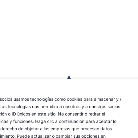
a
de
 las
s socios usamos tecnologías como cookies para almacenar y /
a,
stas tecnologías nos permitirá a nosotros y a nuestros socios
o ID únicos en este sitio. No consentir o retirar el
an
icas y funciones. Haga clic a continuación para aceptar lo
y
 su derecho de objetar a las empresas que procesan datos
timiento. Puede actualizar o cambiar sus opciones en