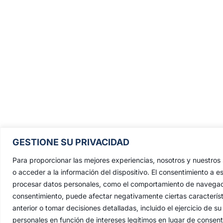
Pontificia, Real, Ilustre y Fervoros
GESTIONE SU PRIVACIDAD
Hermandad Sacramental y Cofradía 
Nazarenos de Nuestro Padre Jesús de
Para proporcionar las mejores experiencias, nosotros y nuestro
Penas y María Santísima de la Estrell
o acceder a la información del dispositivo. El consentimiento a e
procesar datos personales, como el comportamiento de navegación 
Triunfo del Santo Lignum Crucis, S
consentimiento, puede afectar negativamente ciertas característ
Francisco de Paula y Santas Justa 
anterior o tomar decisiones detalladas, incluido el ejercicio de
Rufina
.
personales en función de intereses legítimos en lugar de consen