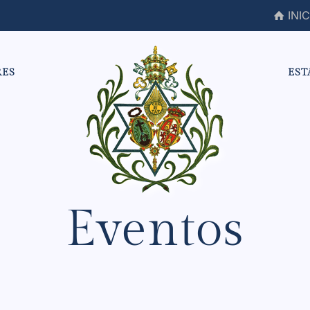
INIC
RES
EST
Eventos