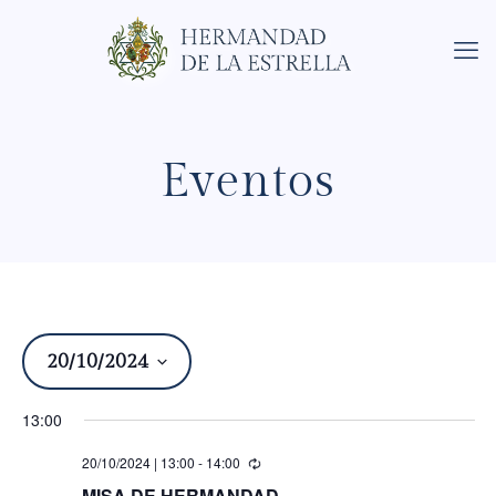
Eventos
20/10/2024
Na
Nav
de
Seleccionar
de
13:00
fecha.
vist
de
vi
20/10/2024 | 13:00
-
14:00
Eve
MISA DE HERMANDAD