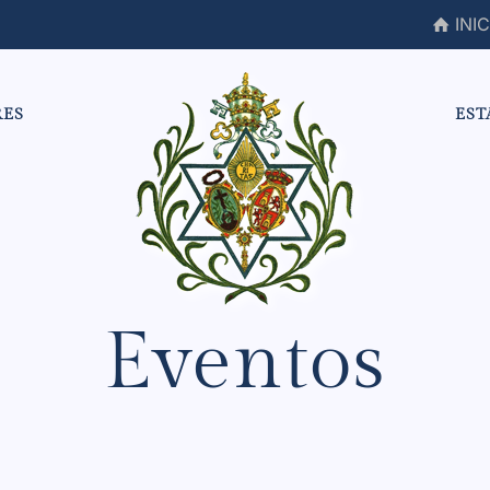
INIC
RES
EST
Eventos