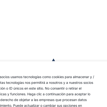
a
de
 las
s socios usamos tecnologías como cookies para almacenar y /
a,
stas tecnologías nos permitirá a nosotros y a nuestros socios
o ID únicos en este sitio. No consentir o retirar el
an
icas y funciones. Haga clic a continuación para aceptar lo
y
 su derecho de objetar a las empresas que procesan datos
timiento. Puede actualizar o cambiar sus opciones en