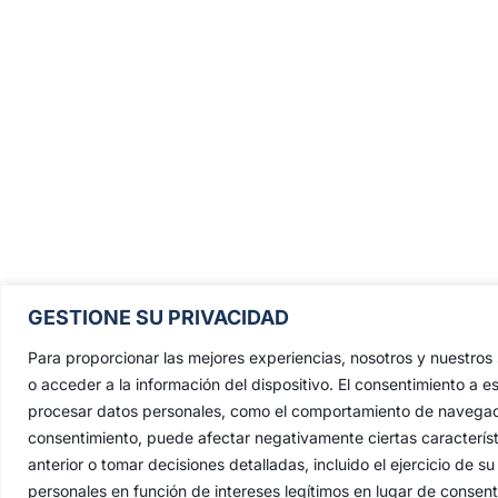
Pontificia, Real, Ilustre y Fervoros
GESTIONE SU PRIVACIDAD
Hermandad Sacramental y Cofradía 
Nazarenos de Nuestro Padre Jesús de
Para proporcionar las mejores experiencias, nosotros y nuestro
Penas y María Santísima de la Estrell
o acceder a la información del dispositivo. El consentimiento a e
procesar datos personales, como el comportamiento de navegación 
Triunfo del Santo Lignum Crucis, S
consentimiento, puede afectar negativamente ciertas característ
Francisco de Paula y Santas Justa 
anterior o tomar decisiones detalladas, incluido el ejercicio de
Rufina
.
personales en función de intereses legítimos en lugar de consen