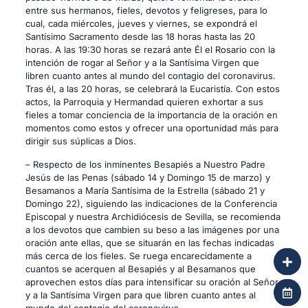
entre sus hermanos, fieles, devotos y feligreses, para lo
cual, cada miércoles, jueves y viernes, se expondrá el
Santísimo Sacramento desde las 18 horas hasta las 20
horas. A las 19:30 horas se rezará ante Él el Rosario con la
intención de rogar al Señor y a la Santísima Virgen que
libren cuanto antes al mundo del contagio del coronavirus.
Tras él, a las 20 horas, se celebrará la Eucaristía. Con estos
actos, la Parroquia y Hermandad quieren exhortar a sus
fieles a tomar conciencia de la importancia de la oración en
momentos como estos y ofrecer una oportunidad más para
dirigir sus súplicas a Dios.
– Respecto de los inminentes Besapiés a Nuestro Padre
Jesús de las Penas (sábado 14 y Domingo 15 de marzo) y
Besamanos a María Santísima de la Estrella (sábado 21 y
Domingo 22), siguiendo las indicaciones de la Conferencia
Episcopal y nuestra Archidiócesis de Sevilla, se recomienda
a los devotos que cambien su beso a las imágenes por una
oración ante ellas, que se situarán en las fechas indicadas
más cerca de los fieles. Se ruega encarecidamente a
cuantos se acerquen al Besapiés y al Besamanos que
aprovechen estos días para intensificar su oración al Señor
y a la Santísima Virgen para que libren cuanto antes al
mundo del contagio del coronavirus.