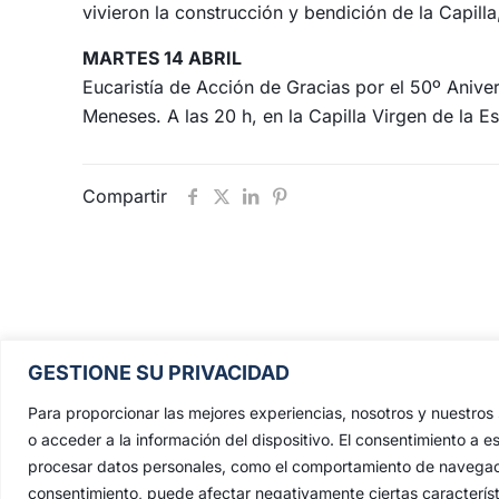
vivieron la construcción y bendición de la Capilla
MARTES 14 ABRIL
Eucaristía de Acción de Gracias por el 50º Aniver
Meneses. A las 20 h, en la Capilla Virgen de la Est
Compartir
GESTIONE SU PRIVACIDAD
Pontificia, Real, Ilustre y Fervoros
Hermandad Sacramental y Cofradía 
Para proporcionar las mejores experiencias, nosotros y nuestro
Nazarenos de Nuestro Padre Jesús de
o acceder a la información del dispositivo. El consentimiento a e
Penas y María Santísima de la Estrell
procesar datos personales, como el comportamiento de navegación 
Triunfo del Santo Lignum Crucis, S
consentimiento, puede afectar negativamente ciertas característ