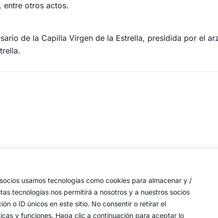
, entre otros actos.
sario de la Capilla Virgen de la Estrella, presidida por el 
rella.
a
de
s socios usamos tecnologías como cookies para almacenar y /
 las
stas tecnologías nos permitirá a nosotros y a nuestros socios
a,
o ID únicos en este sitio. No consentir o retirar el
an
icas y funciones. Haga clic a continuación para aceptar lo