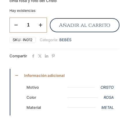
cinta rosa y foto del Cristo
Hay existencias
Medallón
Añadir al carrito
cuna
Cristo
rosa
SKU:
IN012
Categoría:
BEBÉS
cantidad
Compartir
Información adicional
Motivo
CRISTO
Color
ROSA
Material
METAL