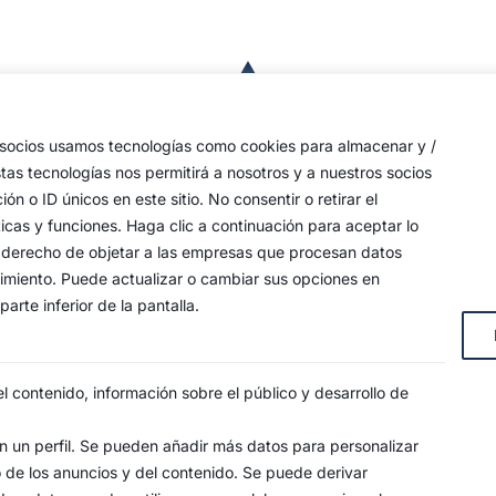
a
de
 las
s socios usamos tecnologías como cookies para almacenar y /
a,
stas tecnologías nos permitirá a nosotros y a nuestros socios
o ID únicos en este sitio. No consentir o retirar el
an
icas y funciones. Haga clic a continuación para aceptar lo
y
 su derecho de objetar a las empresas que procesan datos
timiento. Puede actualizar o cambiar sus opciones en
arte inferior de la pantalla.
s, 4
 contenido, información sobre el público y desarrollo de
 un perfil. Se pueden añadir más datos para personalizar
o de los anuncios y del contenido. Se puede derivar
SO LEGAL
POLÍTICA DE PRIVACIDAD
POLÍTICA DE COO