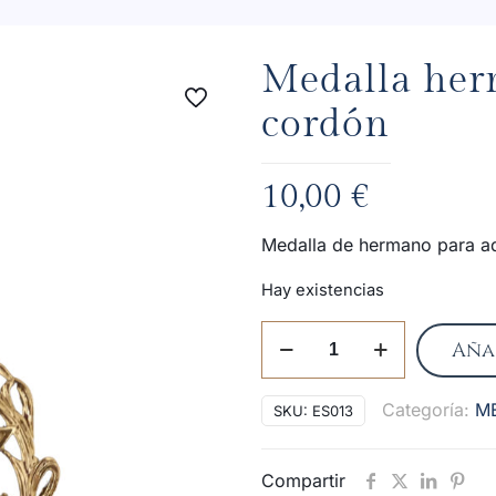
Medalla her
cordón
10,00
€
Medalla de hermano para ad
Hay existencias
Medalla
Aña
hermano
grande
Categoría:
M
SKU:
ES013
sin
cordón
cantidad
Compartir