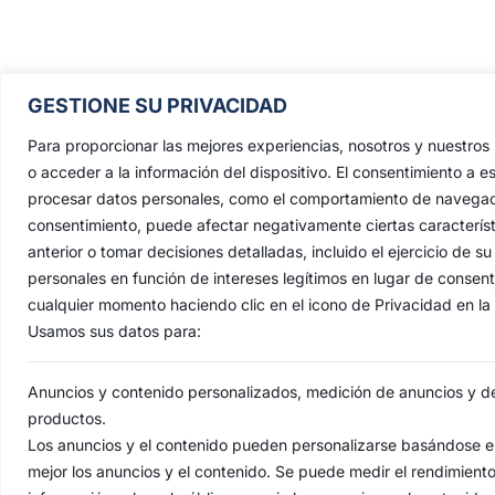
Pontificia, Real, Ilustre y Fervoros
GESTIONE SU PRIVACIDAD
Hermandad Sacramental y Cofradía 
Nazarenos de Nuestro Padre Jesús de
Para proporcionar las mejores experiencias, nosotros y nuestro
Penas y María Santísima de la Estrell
o acceder a la información del dispositivo. El consentimiento a e
procesar datos personales, como el comportamiento de navegación 
Triunfo del Santo Lignum Crucis, S
consentimiento, puede afectar negativamente ciertas característ
Francisco de Paula y Santas Justa 
anterior o tomar decisiones detalladas, incluido el ejercicio de
Rufina
.
personales en función de intereses legítimos en lugar de consen
Capilla: C. San Jacinto, 41
cualquier momento haciendo clic en el icono de Privacidad en la p
Usamos sus datos para:
Casa Hermandad: C/ Jesús de las Pena
41010 Sevilla
Anuncios y contenido personalizados, medición de anuncios y del
productos.
Los anuncios y el contenido pueden personalizarse basándose en
mejor los anuncios y el contenido. Se puede medir el rendimient
AVI