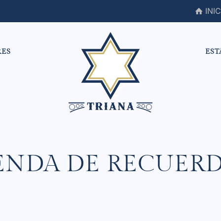
INIC
RES
EST
ENDA