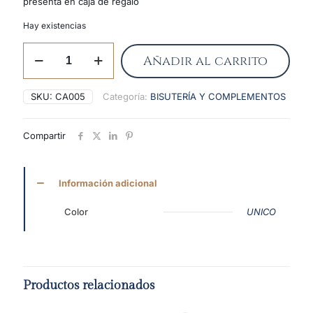
presenta en caja de regalo
Hay existencias
Juego
Añadir al carrito
bolígrafo+pluma
en
estuche
SKU:
CA005
Categoría:
BISUTERÍA Y COMPLEMENTOS
cantidad
Compartir
Información adicional
Color
UNICO
Productos relacionados