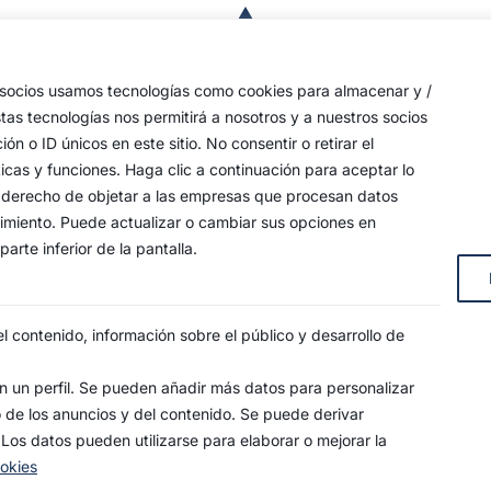
a
de
 las
s socios usamos tecnologías como cookies para almacenar y /
a,
stas tecnologías nos permitirá a nosotros y a nuestros socios
o ID únicos en este sitio. No consentir o retirar el
an
icas y funciones. Haga clic a continuación para aceptar lo
y
 su derecho de objetar a las empresas que procesan datos
timiento. Puede actualizar o cambiar sus opciones en
arte inferior de la pantalla.
s, 4
 contenido, información sobre el público y desarrollo de
 un perfil. Se pueden añadir más datos para personalizar
o de los anuncios y del contenido. Se puede derivar
SO LEGAL
POLÍTICA DE PRIVACIDAD
POLÍTICA DE COO
 Los datos pueden utilizarse para elaborar o mejorar la
ookies
ndad de la Estrella. Todos los derechos reservados.
age