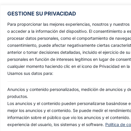
Pontificia, Real, Ilustre y Fervoros
GESTIONE SU PRIVACIDAD
Hermandad Sacramental y Cofradía 
Nazarenos de Nuestro Padre Jesús de
Para proporcionar las mejores experiencias, nosotros y nuestro
Penas y María Santísima de la Estrell
o acceder a la información del dispositivo. El consentimiento a e
procesar datos personales, como el comportamiento de navegación 
Triunfo del Santo Lignum Crucis, S
consentimiento, puede afectar negativamente ciertas característ
Francisco de Paula y Santas Justa 
anterior o tomar decisiones detalladas, incluido el ejercicio de
Rufina
.
personales en función de intereses legítimos en lugar de consen
Capilla: C. San Jacinto, 41
cualquier momento haciendo clic en el icono de Privacidad en la p
Usamos sus datos para:
Casa Hermandad: C/ Jesús de las Pena
41010 Sevilla
Anuncios y contenido personalizados, medición de anuncios y del
productos.
Los anuncios y el contenido pueden personalizarse basándose en
mejor los anuncios y el contenido. Se puede medir el rendimient
AVI
información sobre el público que vio los anuncios y el contenido.
experiencia del usuario, los sistemas y el software.
Política de c
© 2022 Herma