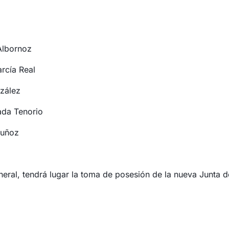
Albornoz
cía Real
zález
da Tenorio
Muñoz
eral, tendrá lugar la toma de posesión de la nueva Junta de