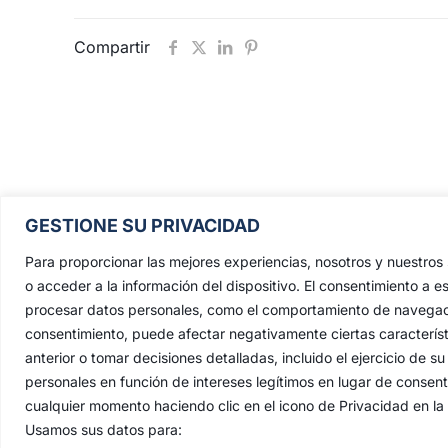
Compartir
Pontificia, Real, Ilustre y Fervoros
GESTIONE SU PRIVACIDAD
Hermandad Sacramental y Cofradía 
Nazarenos de Nuestro Padre Jesús de
Para proporcionar las mejores experiencias, nosotros y nuestro
Penas y María Santísima de la Estrell
o acceder a la información del dispositivo. El consentimiento a e
procesar datos personales, como el comportamiento de navegación 
Triunfo del Santo Lignum Crucis, S
consentimiento, puede afectar negativamente ciertas característ
Francisco de Paula y Santas Justa 
anterior o tomar decisiones detalladas, incluido el ejercicio de
Rufina
.
personales en función de intereses legítimos en lugar de consen
Capilla: C. San Jacinto, 41
cualquier momento haciendo clic en el icono de Privacidad en la p
Usamos sus datos para:
Casa Hermandad: C/ Jesús de las Pena