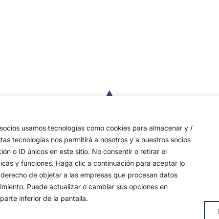
a
de
 las
s socios usamos tecnologías como cookies para almacenar y /
a,
stas tecnologías nos permitirá a nosotros y a nuestros socios
o ID únicos en este sitio. No consentir o retirar el
an
icas y funciones. Haga clic a continuación para aceptar lo
y
 su derecho de objetar a las empresas que procesan datos
timiento. Puede actualizar o cambiar sus opciones en
arte inferior de la pantalla.
s, 4