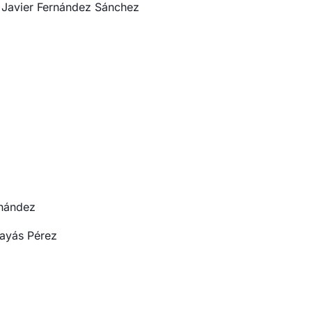
avier Fernández Sánchez
o
rnández
ayás Pérez