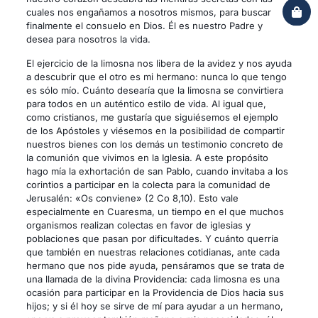
cuales nos engañamos a nosotros mismos, para buscar
finalmente el consuelo en Dios. Él es nuestro Padre y
desea para nosotros la vida.
El ejercicio de la limosna nos libera de la avidez y nos ayuda
a descubrir que el otro es mi hermano: nunca lo que tengo
es sólo mío. Cuánto desearía que la limosna se convirtiera
para todos en un auténtico estilo de vida. Al igual que,
como cristianos, me gustaría que siguiésemos el ejemplo
de los Apóstoles y viésemos en la posibilidad de compartir
nuestros bienes con los demás un testimonio concreto de
la comunión que vivimos en la Iglesia. A este propósito
hago mía la exhortación de san Pablo, cuando invitaba a los
corintios a participar en la colecta para la comunidad de
Jerusalén: «Os conviene» (2 Co 8,10). Esto vale
especialmente en Cuaresma, un tiempo en el que muchos
organismos realizan colectas en favor de iglesias y
poblaciones que pasan por dificultades. Y cuánto querría
que también en nuestras relaciones cotidianas, ante cada
hermano que nos pide ayuda, pensáramos que se trata de
una llamada de la divina Providencia: cada limosna es una
ocasión para participar en la Providencia de Dios hacia sus
hijos; y si él hoy se sirve de mí para ayudar a un hermano,