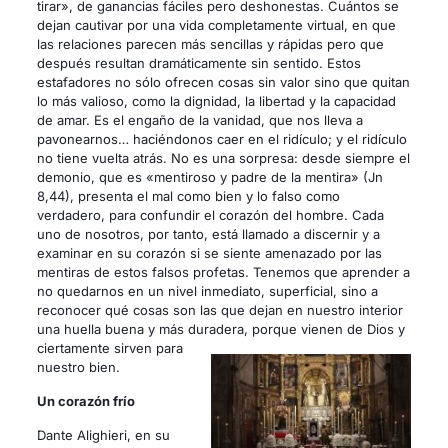
tirar», de ganancias fáciles pero deshonestas. Cuántos se
dejan cautivar por una vida completamente virtual, en que
las relaciones parecen más sencillas y rápidas pero que
después resultan dramáticamente sin sentido. Estos
estafadores no sólo ofrecen cosas sin valor sino que quitan
lo más valioso, como la dignidad, la libertad y la capacidad
de amar. Es el engaño de la vanidad, que nos lleva a
pavonearnos… haciéndonos caer en el ridículo; y el ridículo
no tiene vuelta atrás. No es una sorpresa: desde siempre el
demonio, que es «mentiroso y padre de la mentira» (Jn
8,44), presenta el mal como bien y lo falso como
verdadero, para confundir el corazón del hombre. Cada
uno de nosotros, por tanto, está llamado a discernir y a
examinar en su corazón si se siente amenazado por las
mentiras de estos falsos profetas. Tenemos que aprender a
no quedarnos en un nivel inmediato, superficial, sino a
reconocer qué cosas son las que dejan en nuestro interior
una huella buena y más duradera, porque
vienen de Dios y
ciertamente sirven para
nuestro bien.
Un corazón frío
Dante Alighieri, en su