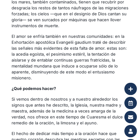
los mares, también contaminados, tienen que recubrir por
desgracia los restos de tantos náufragos de las migraciones
forzadas; los cielos —que en el designio de Dios cantan su
gloria— se ven surcados por máquinas que hacen llover
instrumentos de muerte.
El amor se enfría también en nuestras comunidades: en la
Exhortación apostólica Evangelii gaudium traté de describir
las señales más evidentes de esta falta de amor. estas son:
la acedia egoísta, el pesimismo estéril, la tentación de
aislarse y de entablar continuas guerras fratricidas, la
mentalidad mundana que induce a ocuparse sólo de lo
aparente, disminuyendo de este modo el entusiasmo
misionero.
¿Qué podemos hacer?
Si vemos dentro de nosotros y a nuestro alrededor los
signos que antes he descrito, la Iglesia, nuestra madre y
maestra, además de la medicina a veces amarga de la
verdad, nos ofrece en este tiempo de Cuaresma el dulce
remedio de la oración, la limosna y el ayuno.
El hecho de dedicar más tiempo a la oración hace que
nuestro corazón descubra las mentiras secretas con las