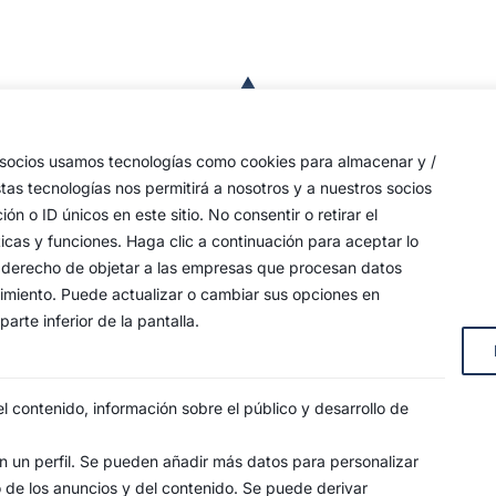
a
de
 las
s socios usamos tecnologías como cookies para almacenar y /
a,
stas tecnologías nos permitirá a nosotros y a nuestros socios
o ID únicos en este sitio. No consentir o retirar el
an
icas y funciones. Haga clic a continuación para aceptar lo
y
 su derecho de objetar a las empresas que procesan datos
timiento. Puede actualizar o cambiar sus opciones en
arte inferior de la pantalla.
s, 4
 contenido, información sobre el público y desarrollo de
 un perfil. Se pueden añadir más datos para personalizar
o de los anuncios y del contenido. Se puede derivar