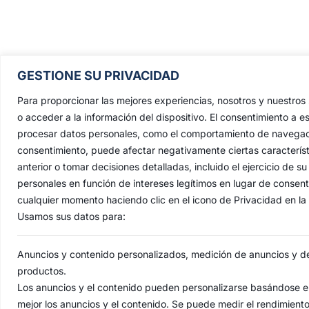
Pontificia, Real, Ilustre y Fervoros
GESTIONE SU PRIVACIDAD
Hermandad Sacramental y Cofradía 
Nazarenos de Nuestro Padre Jesús de
Para proporcionar las mejores experiencias, nosotros y nuestro
Penas y María Santísima de la Estrell
o acceder a la información del dispositivo. El consentimiento a e
procesar datos personales, como el comportamiento de navegación 
Triunfo del Santo Lignum Crucis, S
consentimiento, puede afectar negativamente ciertas característ
Francisco de Paula y Santas Justa 
anterior o tomar decisiones detalladas, incluido el ejercicio de
Rufina
.
personales en función de intereses legítimos en lugar de consen
Capilla: C. San Jacinto, 41
cualquier momento haciendo clic en el icono de Privacidad en la p
Usamos sus datos para:
Casa Hermandad: C/ Jesús de las Pena
41010 Sevilla
Anuncios y contenido personalizados, medición de anuncios y del
productos.
Los anuncios y el contenido pueden personalizarse basándose en
mejor los anuncios y el contenido. Se puede medir el rendimient