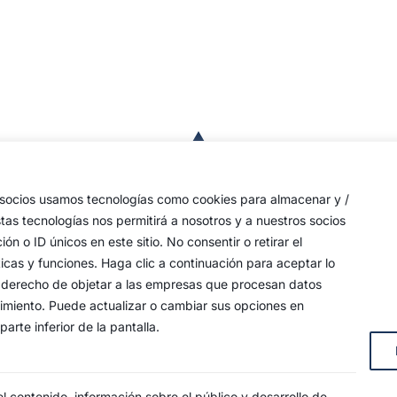
a
de
 las
s socios usamos tecnologías como cookies para almacenar y /
a,
stas tecnologías nos permitirá a nosotros y a nuestros socios
o ID únicos en este sitio. No consentir o retirar el
an
icas y funciones. Haga clic a continuación para aceptar lo
y
 su derecho de objetar a las empresas que procesan datos
timiento. Puede actualizar o cambiar sus opciones en
arte inferior de la pantalla.
s, 4
 contenido, información sobre el público y desarrollo de