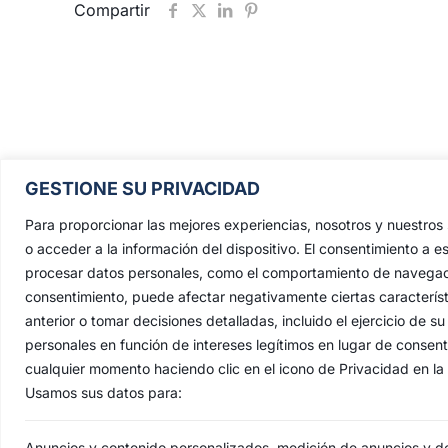
Compartir
Pontificia, Real, Ilustre y Fervoros
GESTIONE SU PRIVACIDAD
Hermandad Sacramental y Cofradía 
Nazarenos de Nuestro Padre Jesús de
Para proporcionar las mejores experiencias, nosotros y nuestro
Penas y María Santísima de la Estrell
o acceder a la información del dispositivo. El consentimiento a e
procesar datos personales, como el comportamiento de navegación 
Triunfo del Santo Lignum Crucis, S
consentimiento, puede afectar negativamente ciertas característ
Francisco de Paula y Santas Justa 
anterior o tomar decisiones detalladas, incluido el ejercicio de
Rufina
.
personales en función de intereses legítimos en lugar de consen
Capilla: C. San Jacinto, 41
cualquier momento haciendo clic en el icono de Privacidad en la p
Usamos sus datos para:
Casa Hermandad: C/ Jesús de las Pena
41010 Sevilla
Anuncios y contenido personalizados, medición de anuncios y del