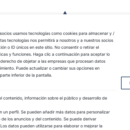
a
de
 las
s socios usamos tecnologías como cookies para almacenar y /
a,
stas tecnologías nos permitirá a nosotros y a nuestros socios
o ID únicos en este sitio. No consentir o retirar el
an
icas y funciones. Haga clic a continuación para aceptar lo
y
 su derecho de objetar a las empresas que procesan datos
timiento. Puede actualizar o cambiar sus opciones en
arte inferior de la pantalla.
s, 4
 contenido, información sobre el público y desarrollo de
 un perfil. Se pueden añadir más datos para personalizar
o de los anuncios y del contenido. Se puede derivar
SO LEGAL
POLÍTICA DE PRIVACIDAD
POLÍTICA DE COO
 Los datos pueden utilizarse para elaborar o mejorar la