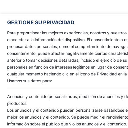
Pontificia, Real, Ilustre y Fervoros
GESTIONE SU PRIVACIDAD
Hermandad Sacramental y Cofradía 
Nazarenos de Nuestro Padre Jesús de
Para proporcionar las mejores experiencias, nosotros y nuestro
Penas y María Santísima de la Estrell
o acceder a la información del dispositivo. El consentimiento a e
procesar datos personales, como el comportamiento de navegación 
Triunfo del Santo Lignum Crucis, S
consentimiento, puede afectar negativamente ciertas característ
Francisco de Paula y Santas Justa 
anterior o tomar decisiones detalladas, incluido el ejercicio de
Rufina
.
personales en función de intereses legítimos en lugar de consen
Capilla: C. San Jacinto, 41
cualquier momento haciendo clic en el icono de Privacidad en la p
Usamos sus datos para:
Casa Hermandad: C/ Jesús de las Pena
41010 Sevilla
Anuncios y contenido personalizados, medición de anuncios y del
productos.
Los anuncios y el contenido pueden personalizarse basándose en
mejor los anuncios y el contenido. Se puede medir el rendimient
AVI
información sobre el público que vio los anuncios y el contenido.