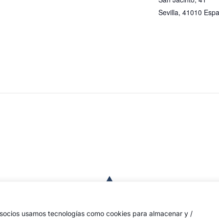
Sevilla
,
41010
Esp
a
de
 las
s socios usamos tecnologías como cookies para almacenar y /