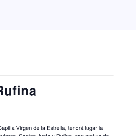
Rufina
apilla Virgen de la Estrella, tendrá lugar la
lares, Santas Justa y Rufina, con motivo de