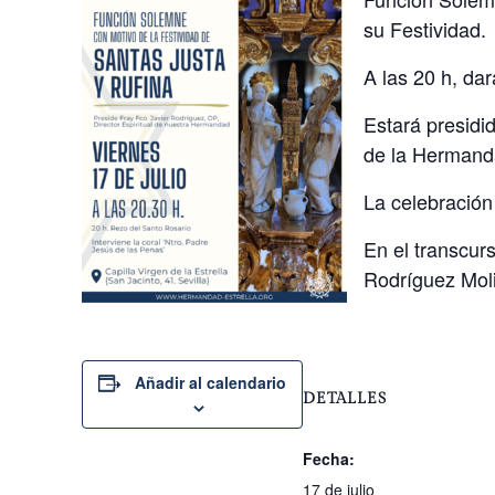
su Festividad.
A las 20 h, da
Estará presidid
de la Hermand
La celebración
En el transcur
Rodríguez Moli
Añadir al calendario
DETALLES
Fecha:
17 de julio