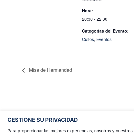
Hora:
20:30 - 22:30
Categorías del Evento:
Cultos
,
Eventos
Misa de Hermandad
Pontificia, Real, Ilustre y Fervoros
GESTIONE SU PRIVACIDAD
Hermandad Sacramental y Cofradía 
Nazarenos de Nuestro Padre Jesús de
Para proporcionar las mejores experiencias, nosotros y nuestro