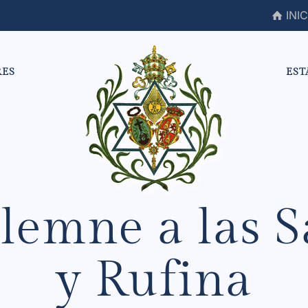
INIC
RES
EST
lemne a las S
y Rufina