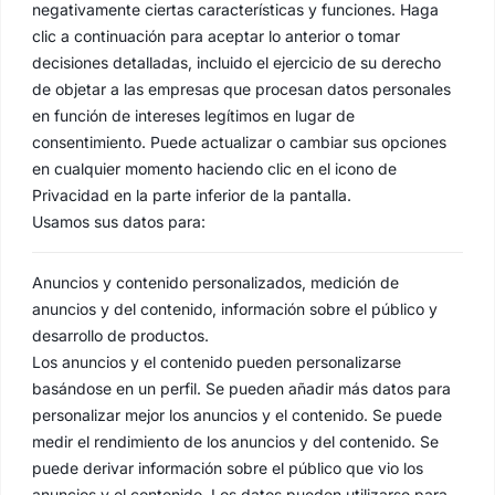
negativamente ciertas características y funciones. Haga
clic a continuación para aceptar lo anterior o tomar
Pontificia, Real, Ilustre y Fervorosa Hermandad
decisiones detalladas, incluido el ejercicio de su derecho
Sacramental y Cofradía de Nazarenos de Nuestro Padre
de objetar a las empresas que procesan datos personales
Jesús de las Penas y María Santísima de la Estrella,
en función de intereses legítimos en lugar de
Triunfo del Santo Lignum Crucis, San Francisco de
consentimiento. Puede actualizar o cambiar sus opciones
Paula y Santas Justa y Rufina
.
en cualquier momento haciendo clic en el icono de
Capilla: C. San Jacinto, 41
Privacidad en la parte inferior de la pantalla.
Casa Hermandad: C/ Jesús de las Penas, 4
Usamos sus datos para:
41010 Sevilla
Anuncios y contenido personalizados, medición de
anuncios y del contenido, información sobre el público y
desarrollo de productos.
Los anuncios y el contenido pueden personalizarse
basándose en un perfil. Se pueden añadir más datos para
personalizar mejor los anuncios y el contenido. Se puede
medir el rendimiento de los anuncios y del contenido. Se
puede derivar información sobre el público que vio los
anuncios y el contenido. Los datos pueden utilizarse para