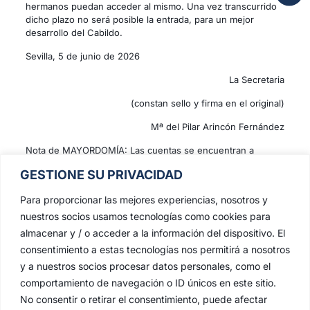
hermanos puedan acceder al mismo. Una vez transcurrido
dicho plazo no será posible la entrada, para un mejor
desarrollo del Cabildo.
Sevilla, 5 de junio de 2026
La Secretaria
(constan sello y firma en el original)
Mª del Pilar Arincón Fernández
Nota de MAYORDOMÍA: Las cuentas se encuentran a
disposición de los hermanos conforme establecen nuestras
GESTIONE SU PRIVACIDAD
Reglas, pudiendo consultarse del lunes 15 al lunes 29 de
junio, de lunes a jueves, en la Mayordomía de la
Para proporcionar las mejores experiencias, nosotros y
Hermandad mediante cita previa en el correo
nuestros socios usamos tecnologías como cookies para
mayordomia@hermandad-estrella.org
almacenar y / o acceder a la información del dispositivo. El
consentimiento a estas tecnologías nos permitirá a nosotros
Compartir
y a nuestros socios procesar datos personales, como el
comportamiento de navegación o ID únicos en este sitio.
No consentir o retirar el consentimiento, puede afectar