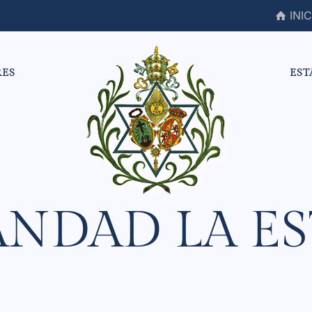
INIC
RES
EST
NDAD LA ES