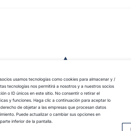
a
de
 las
s socios usamos tecnologías como cookies para almacenar y /
a,
stas tecnologías nos permitirá a nosotros y a nuestros socios
o ID únicos en este sitio. No consentir o retirar el
an
icas y funciones. Haga clic a continuación para aceptar lo
y
 su derecho de objetar a las empresas que procesan datos
timiento. Puede actualizar o cambiar sus opciones en
arte inferior de la pantalla.
s, 4