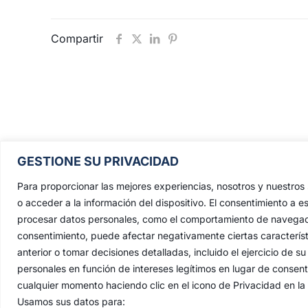
Compartir
Pontificia, Real, Ilustre y Fervoros
GESTIONE SU PRIVACIDAD
Hermandad Sacramental y Cofradía 
Nazarenos de Nuestro Padre Jesús de
Para proporcionar las mejores experiencias, nosotros y nuestro
Penas y María Santísima de la Estrell
o acceder a la información del dispositivo. El consentimiento a e
procesar datos personales, como el comportamiento de navegación 
Triunfo del Santo Lignum Crucis, S
consentimiento, puede afectar negativamente ciertas característ
Francisco de Paula y Santas Justa 
anterior o tomar decisiones detalladas, incluido el ejercicio de
Rufina
.
personales en función de intereses legítimos en lugar de consen
Capilla: C. San Jacinto, 41
cualquier momento haciendo clic en el icono de Privacidad en la p
Usamos sus datos para:
Casa Hermandad: C/ Jesús de las Pena