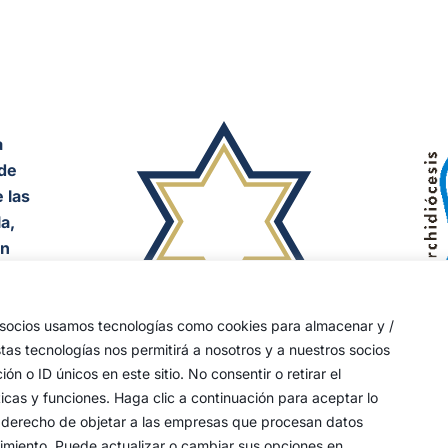
a
de
 las
a,
an
y
s socios usamos tecnologías como cookies para almacenar y /
stas tecnologías nos permitirá a nosotros y a nuestros socios
s, 4
o ID únicos en este sitio. No consentir o retirar el
icas y funciones. Haga clic a continuación para aceptar lo
 su derecho de objetar a las empresas que procesan datos
timiento. Puede actualizar o cambiar sus opciones en