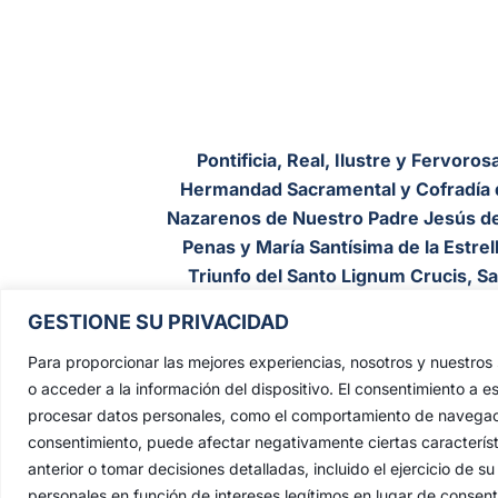
Pontificia, Real, Ilustre y Fervoros
Hermandad Sacramental y Cofradía 
Nazarenos de Nuestro Padre Jesús de
Penas y María Santísima de la Estrell
Triunfo del Santo Lignum Crucis, S
Francisco de Paula y Santas Justa 
GESTIONE SU PRIVACIDAD
Rufina
.
Para proporcionar las mejores experiencias, nosotros y nuestro
Capilla: C. San Jacinto, 41
o acceder a la información del dispositivo. El consentimiento a e
Casa Hermandad: C/ Jesús de las Pena
procesar datos personales, como el comportamiento de navegación 
41010 Sevilla
consentimiento, puede afectar negativamente ciertas característ
anterior o tomar decisiones detalladas, incluido el ejercicio de
personales en función de intereses legítimos en lugar de consen